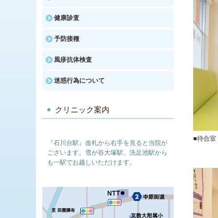
健康診査
予防接種
風疹抗体検査
迷惑行為について
クリニック案内
■待合室
『石川台駅』改札から右手を見ると
当院が
ございます。
雪が谷大塚駅、洗足池駅から
も一駅
でお越しいただけます。