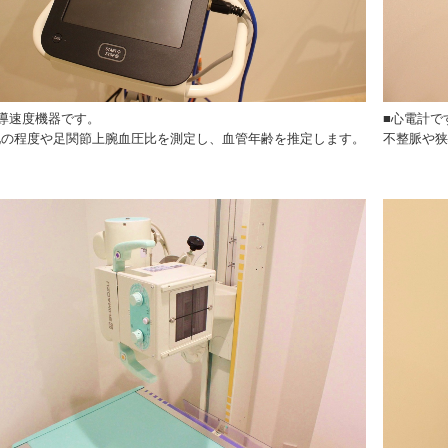
導速度機器です。
■心電計で
化の程度や足関節上腕血圧比を測定し、血管年齢を推定します。
不整脈や狭