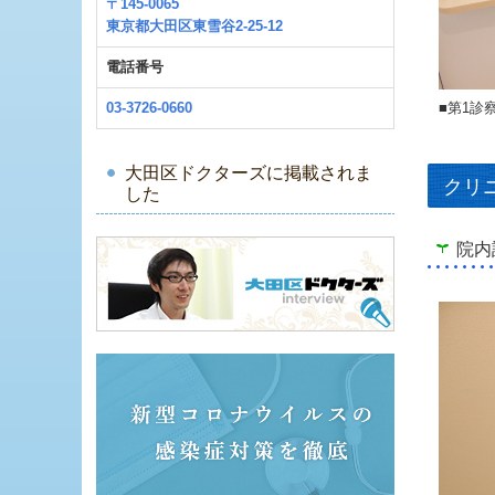
〒145-0065
東京都大田区東雪谷2-25-12
電話番号
■第1診
03-3726-0660
大田区ドクターズに掲載されま
クリ
した
院内