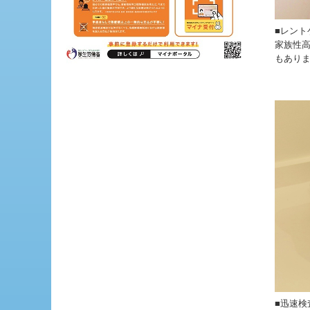
■レン
家族性
もあり
■迅速検