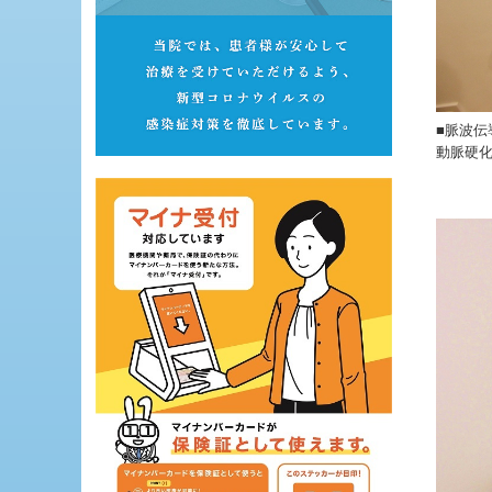
■脈波伝
動脈硬