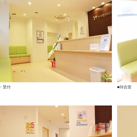
・受付
■待合室