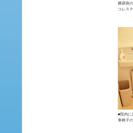
糖尿病の
コレス
■院内
車椅子