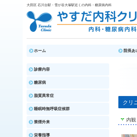
大田区 石川台駅・雪が谷大塚駅近くの内科・糖尿病内科
ホーム
院長あ
診療内容
糖尿病
脂質異常症
クリ
睡眠時無呼吸症候群
内観
禁煙外来
栄養指導