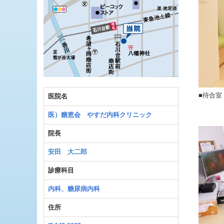
■待合室
医院名
医）糖恵会 やすだ内科クリニック
院長
安田 大二郎
診療科目
内科、糖尿病内科
住所