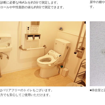
尿中の糖や
診断に必要なHbA1cを約3分で測定します。
す。
テロールや中性脂肪の値も約8分で測定できます。
■待合室と
にはバリアフリーのトイレもございます。
の方でも安心してご使用いただけます。