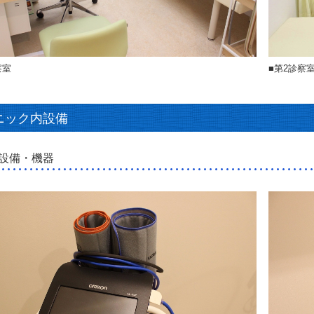
察室
■第2診察
ニック内設備
設備・機器