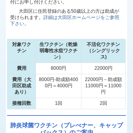
付にお申し付けください。
栄養指導
大田区に住民登録のある50歳以上の方は助成が
受けられます。
詳細は大田区ホームページをご参照
健康診査
下さい。
予防接種
風疹抗体検査
対象ワク
生ワクチン（乾燥
不活化ワクチン
チン
弱毒性水痘ワクチ
（シングリック
迷惑行為について
ン）
ス)
費用
8000円
22000円
費用（大
8000円-助成額400
22000円－助成額
田区助成
0円＝4000円
11000円＝11000
あり）
円
接種回数
1回
2回
肺炎球菌ワクチン（プレべナー、キャップ
バックス）のご案内