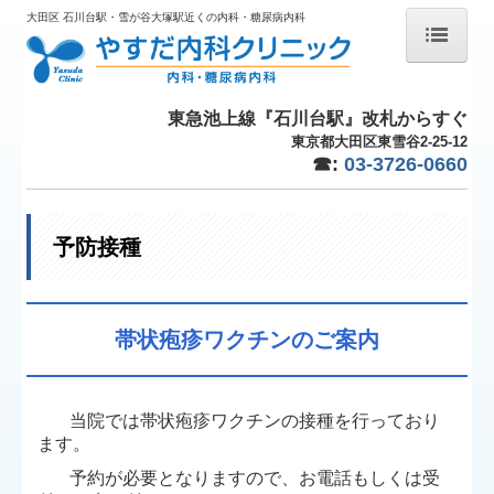
大田区 石川台駅・雪が谷大塚駅近くの内科・糖尿病内科
ホーム
東急池上線『石川台駅』改札からすぐ
院長あいさつ
東京都大田区東雪谷2-25-12
☎:
03-3726-0660
施設・設備
交通案内
予防接種
診療内容
糖尿病
帯状疱疹ワクチンのご案内
脂質異常症
睡眠時無呼吸症候群
当院では帯状疱疹ワクチンの接種を行っており
ます。
禁煙外来
予約が必要となりますので、お電話もしくは受